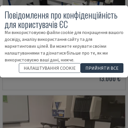
Повідомлення про конфіденційність
для користувачів ЄС
Ми використовуємо файли cookie для покращення вашого
досвіду, аналізу використання сайту та для
маркетингових цілей. Ви можете керувати своїми
налаштуваннями та дізнатися більше про те, як ми
VENTURION 600/8
використовуємо ваші дані, нижче.
ZOLLER - ОПТИЧНА ВИМІРЮВАЛЬНА МАШИНА
НАЛАШТУВАННЯ COOKIE
ПРИЙНЯТИ ВСЕ
НІМЕЧЧИНА
2009
13.000 €