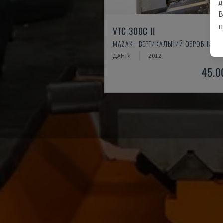
д
В
п
VTC 300C II
MAZAK - ВЕРТИКАЛЬНИЙ ОБРОБНИЙ Ц
ДАНІЯ
2012
45.0