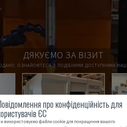
ДЯКУЄМО ЗА ВІЗИТ
ОДАНО.
ОЗНАЙОМТЕСЯ З ПОДІБНИМИ ДОСТУПНИМИ МАШИ
Повідомлення про конфіденційність для
користувачів ЄС
и використовуємо файли cookie для покращення вашого