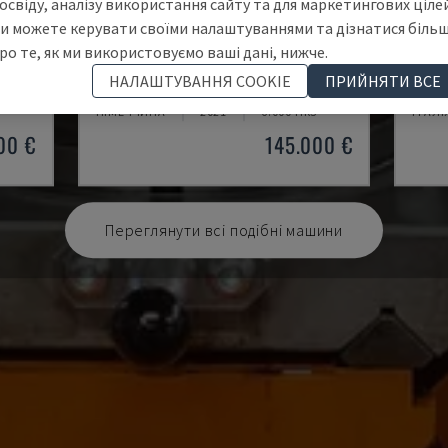
освіду, аналізу використання сайту та для маркетингових цілей
и можете керувати своїми налаштуваннями та дізнатися біль
ро те, як ми використовуємо ваші дані, нижче.
U5-1530
MYN
НАЛАШТУВАННЯ COOKIE
ПРИЙНЯТИ ВСЕ
ЕНТР
SPINNER - ВЕРТИКАЛЬНИЙ ОБРОБНИЙ ЦЕНТР
DAEW
НІМЕЧЧИНА
2021
6.000 HRS
ІТАЛІ
00 €
145.000 €
Переглянути всі подібні машини