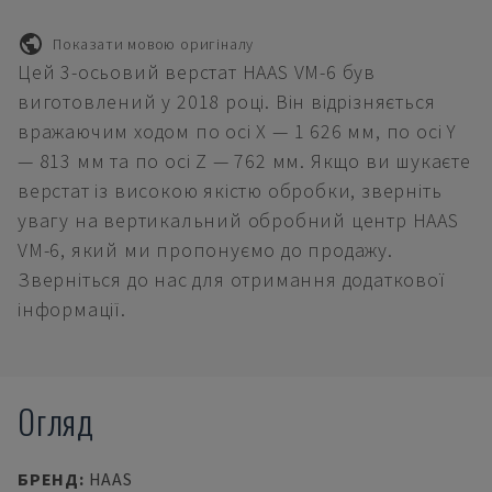
Показати мовою оригіналу
Цей 3-осьовий верстат HAAS VM-6 був
виготовлений у 2018 році. Він відрізняється
вражаючим ходом по осі X — 1 626 мм, по осі Y
— 813 мм та по осі Z — 762 мм. Якщо ви шукаєте
верстат із високою якістю обробки, зверніть
увагу на вертикальний обробний центр HAAS
VM-6, який ми пропонуємо до продажу.
Зверніться до нас для отримання додаткової
інформації.
Огляд
БРЕНД
:
HAAS