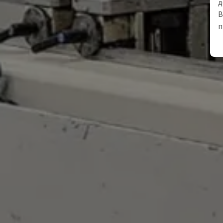
д
В
п