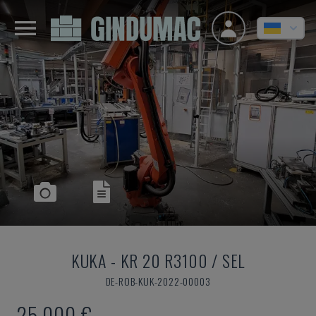
KUKA
-
KR 20 R3100 / SEL
DE-ROB-KUK-2022-00003
25.000 €