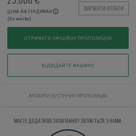
ВАРІАНТИ ОПЛАТИ
ЦІНА НА ГІНДУМАК
(Ex works)
ОТРИМАТИ ОФІЦІЙНУ ПРОПОЗИЦІЮ
ВІДВІДАЙТЕ МАШИНУ
ЗРОБИТИ ЗУСТРІЧНУ ПРОПОЗИЦІЮ
МАЄТЕ ДОДАТКОВІ ЗАПИТАННЯ? ЗВ'ЯЖІТЬСЯ З НАМИ.