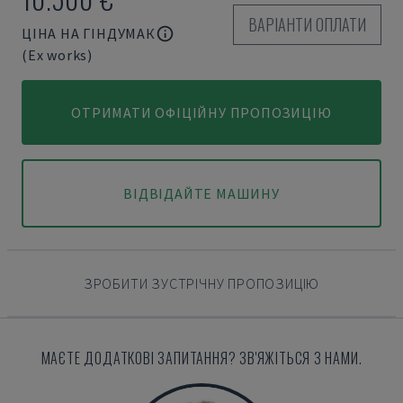
ВАРІАНТИ ОПЛАТИ
ЦІНА НА ГІНДУМАК
(Ex works)
ОТРИМАТИ ОФІЦІЙНУ ПРОПОЗИЦІЮ
ВІДВІДАЙТЕ МАШИНУ
ЗРОБИТИ ЗУСТРІЧНУ ПРОПОЗИЦІЮ
МАЄТЕ ДОДАТКОВІ ЗАПИТАННЯ? ЗВ'ЯЖІТЬСЯ З НАМИ.