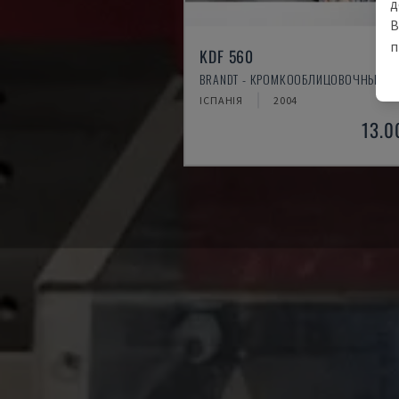
д
В
п
KDF 560
BRANDT - КРОМКООБЛИЦОВОЧНЫЙ С
ІСПАНІЯ
2004
13.0