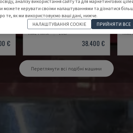
освіду, аналізу використання сайту та для маркетингових цілей
и можете керувати своїми налаштуваннями та дізнатися біль
ро те, як ми використовуємо ваші дані, нижче.
AVM/K/I/G80/822/S3R3L20
OPTI
НАЛАШТУВАННЯ COOKIE
ПРИЙНЯТИ ВСЕ
ТАНОК
IMA - КРОМКООБЛИЦОВОЧНЫЙ СТАНОК
HOMA
НІМЕЧЧИНА
2003
НІМЕ
00 €
38.400 €
Переглянути всі подібні машини