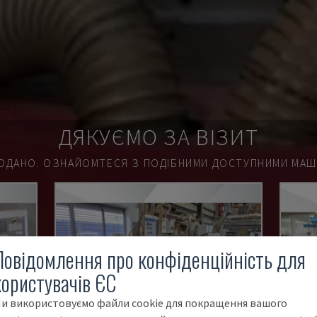
ДЯКУЄМО ЗА ВІЗИТ
ОДАНО.
ОЗНАЙОМТЕСЯ З ПОДІБНИМИ ДОСТУПНИМИ МАШИ
Повідомлення про конфіденційність для
користувачів ЄС
и використовуємо файли cookie для покращення вашого