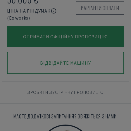
ВАРІАНТИ ОПЛАТИ
ЦІНА НА ГІНДУМАК
(Ex works)
ОТРИМАТИ ОФІЦІЙНУ ПРОПОЗИЦІЮ
ВІДВІДАЙТЕ МАШИНУ
ЗРОБИТИ ЗУСТРІЧНУ ПРОПОЗИЦІЮ
МАЄТЕ ДОДАТКОВІ ЗАПИТАННЯ? ЗВ'ЯЖІТЬСЯ З НАМИ.