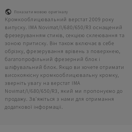
Показати мовою оригіналу
Кромкооблицювальний верстат 2009 року
випуску. IMA Novimat/I/680/650/R3 оснащений
фрезеруванням стиків, секцією склеювання та
зоною притиску. Він також включає в себе
обрізку, фрезерування врівень з поверхнею,
багатопрофільний фрезерний блок і
шліфувальний блок. Якщо ви хочете отримати
високоякісну кромкооблицювальну кромку,
зверніть увагу на верстат IMA
Novimat/I/680/650/R3, який ми пропонуємо до
продажу. Зв'яжіться з нами для отримання
додаткової інформації.