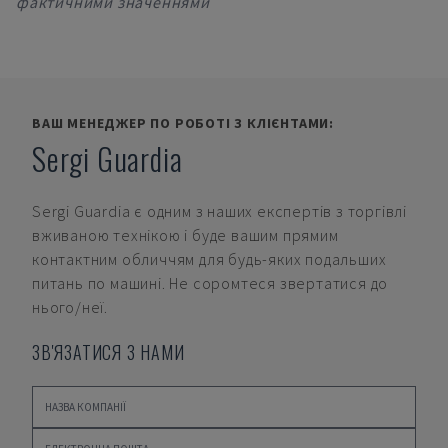
фактичними значеннями
ВАШ МЕНЕДЖЕР ПО РОБОТІ З КЛІЄНТАМИ:
Sergi Guardia
Sergi Guardia
є одним з наших експертів з торгівлі
вживаною технікою і буде вашим прямим
контактним обличчям для будь-яких подальших
питань по машині. Не соромтеся звертатися до
нього/неї.
ЗВ'ЯЗАТИСЯ З НАМИ