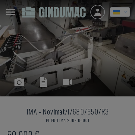
IMA
-
Novimat/I/680/650/R3
PL-EDG-IMA-2009-00001
50.000 €