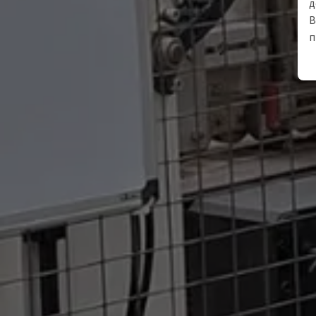
д
В
п