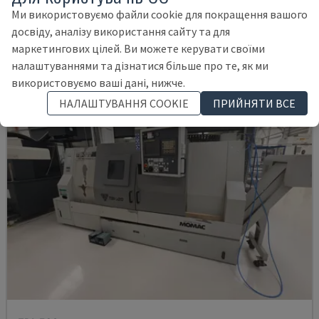
НІМЕЧЧИНА
2018
Ми використовуємо файли cookie для покращення вашого
12.000 €
досвіду, аналізу використання сайту та для
маркетингових цілей. Ви можете керувати своїми
налаштуваннями та дізнатися більше про те, як ми
використовуємо ваші дані, нижче.
НАЛАШТУВАННЯ COOKIE
ПРИЙНЯТИ ВСЕ