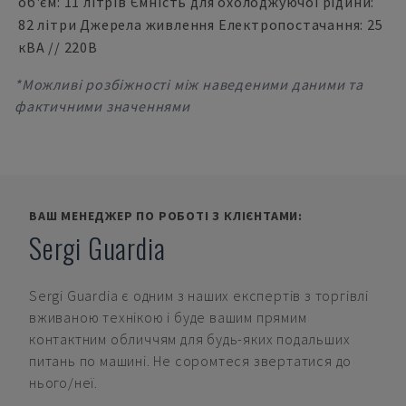
об'єм: 11 літрів Ємність для охолоджуючої рідини:
82 літри Джерела живлення Електропостачання: 25
кВА // 220В
*Можливі розбіжності між наведеними даними та
фактичними значеннями
ВАШ МЕНЕДЖЕР ПО РОБОТІ З КЛІЄНТАМИ:
Sergi Guardia
Sergi Guardia
є одним з наших експертів з торгівлі
вживаною технікою і буде вашим прямим
контактним обличчям для будь-яких подальших
питань по машині. Не соромтеся звертатися до
нього/неї.