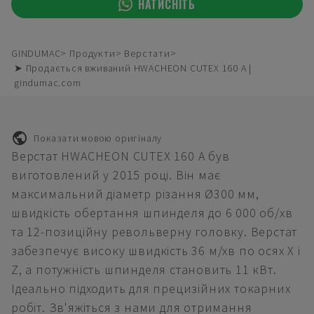
НАТИСНІТЬ
GINDUMAC
Продукти
Верстати
➤ Продається вживаний HWACHEON CUTEX 160 A |
gindumac.com
Показати мовою оригіналу
Верстат HWACHEON CUTEX 160 A був
виготовлений у 2015 році. Він має
максимальний діаметр різання Ø300 мм,
швидкість обертання шпинделя до 6 000 об/хв
та 12-позиційну револьверну головку. Верстат
забезпечує високу швидкість 36 м/хв по осях X і
Z, а потужність шпинделя становить 11 кВт.
Ідеально підходить для прецизійних токарних
робіт. Зв'яжіться з нами для отримання