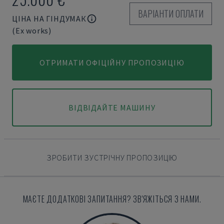
ВАРІАНТИ ОПЛАТИ
ЦІНА НА ГІНДУМАК
(Ex works)
ОТРИМАТИ ОФІЦІЙНУ ПРОПОЗИЦІЮ
ВІДВІДАЙТЕ МАШИНУ
ЗРОБИТИ ЗУСТРІЧНУ ПРОПОЗИЦІЮ
МАЄТЕ ДОДАТКОВІ ЗАПИТАННЯ? ЗВ'ЯЖІТЬСЯ З НАМИ.