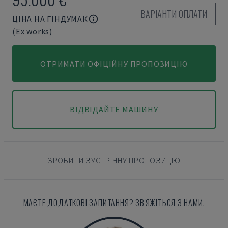
ВАРІАНТИ ОПЛАТИ
ЦІНА НА ГІНДУМАК
(Ex works)
ОТРИМАТИ ОФІЦІЙНУ ПРОПОЗИЦІЮ
ВІДВІДАЙТЕ МАШИНУ
ЗРОБИТИ ЗУСТРІЧНУ ПРОПОЗИЦІЮ
МАЄТЕ ДОДАТКОВІ ЗАПИТАННЯ? ЗВ'ЯЖІТЬСЯ З НАМИ.