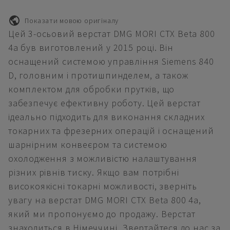
Показати мовою оригіналу
Цей 3-осьовий верстат DMG MORI CTX Beta 800
4a був виготовлений у 2015 році. Він
оснащений системою управління Siemens 840
D, головним і протишпинделем, а також
комплектом для обробки прутків, що
забезпечує ефективну роботу. Цей верстат
ідеально підходить для виконання складних
токарних та фрезерних операцій і оснащений
шарнірним конвеєром та системою
охолодження з можливістю налаштування
різних рівнів тиску. Якщо вам потрібні
високоякісні токарні можливості, зверніть
увагу на верстат DMG MORI CTX Beta 800 4a,
який ми пропонуємо до продажу. Верстат
знаходиться в Німеччині. Звертайтеся до нас за