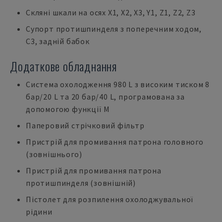
Скляні шкали на осях X1, X2, X3, Y1, Z1, Z2, Z3
Супорт протишпинделя з поперечним ходом,
C3, задній бабок
Додаткове обладнання
Система охолодження 980 L з високим тиском 8
бар/20 L та 20 бар/40 L, програмована за
допомогою функції M
Паперовий стрічковий фільтр
Пристрій для промивання патрона головного
(зовнішнього)
Пристрій для промивання патрона
протишпинделя (зовнішній)
Пістолет для розпилення охолоджувальної
рідини