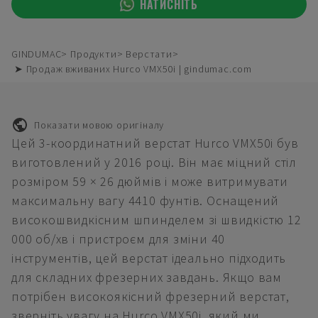
НАТИСНІТЬ
GINDUMAC
Продукти
Верстати
➤ Продаж вживаних Hurco VMX50i | gindumac.com
Показати мовою оригіналу
Цей 3-координатний верстат Hurco VMX50i був
виготовлений у 2016 році. Він має міцний стіл
розміром 59 × 26 дюймів і може витримувати
максимальну вагу 4410 фунтів. Оснащений
високошвидкісним шпинделем зі швидкістю 12
000 об/хв і пристроєм для зміни 40
інструментів, цей верстат ідеально підходить
для складних фрезерних завдань. Якщо вам
потрібен високоякісний фрезерний верстат,
зверніть увагу на Hurco VMX50i, який ми