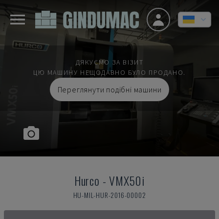
ДЯКУЄМО ЗА ВІЗИТ
ЦЮ МАШИНУ НЕЩОДАВНО БУЛО ПРОДАНО.
Переглянути подібні машини
Hurco
-
VMX50i
HU-MIL-HUR-2016-00002