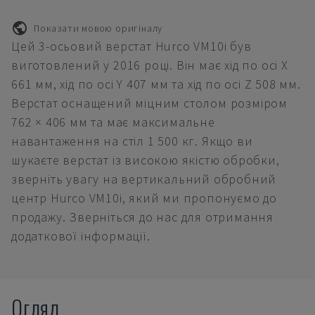
Показати мовою оригіналу
Цей 3-осьовий верстат Hurco VM10i був
виготовлений у 2016 році. Він має хід по осі X
661 мм, хід по осі Y 407 мм та хід по осі Z 508 мм.
Верстат оснащений міцним столом розміром
762 × 406 мм та має максимальне
навантаження на стіл 1 500 кг. Якщо ви
шукаєте верстат із високою якістю обробки,
зверніть увагу на вертикальний обробний
центр Hurco VM10i, який ми пропонуємо до
продажу. Зверніться до нас для отримання
додаткової інформації.
Огляд