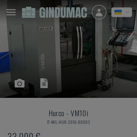
Hurco
-
VM10i
IT-MIL-HUR-2016-00003
33.000 €