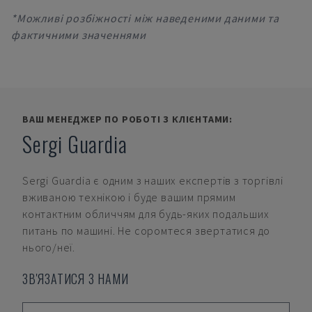
*Можливі розбіжності між наведеними даними та
фактичними значеннями
ВАШ МЕНЕДЖЕР ПО РОБОТІ З КЛІЄНТАМИ:
Sergi Guardia
Sergi Guardia
є одним з наших експертів з торгівлі
вживаною технікою і буде вашим прямим
контактним обличчям для будь-яких подальших
питань по машині. Не соромтеся звертатися до
нього/неї.
ЗВ'ЯЗАТИСЯ З НАМИ