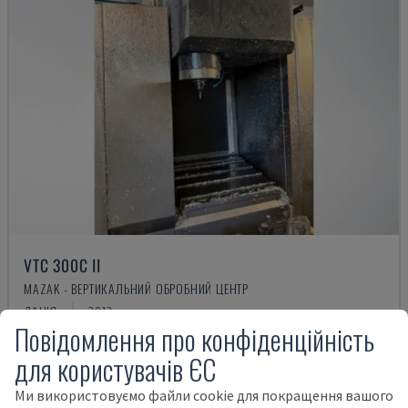
VTC 300C II
MAZAK - ВЕРТИКАЛЬНИЙ ОБРОБНИЙ ЦЕНТР
ДАНІЯ
2012
Повідомлення про конфіденційність
45.000 €
для користувачів ЄС
Ми використовуємо файли cookie для покращення вашого