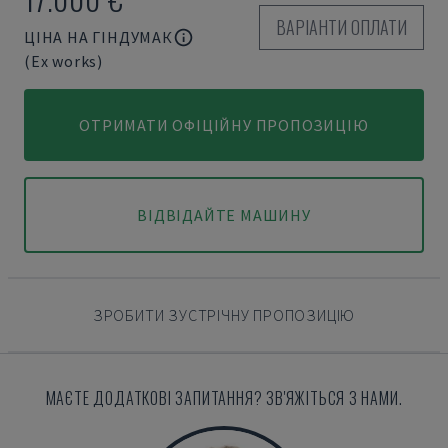
ВАРІАНТИ ОПЛАТИ
ЦІНА НА ГІНДУМАК
(Ex works)
ОТРИМАТИ ОФІЦІЙНУ ПРОПОЗИЦІЮ
ВІДВІДАЙТЕ МАШИНУ
ЗРОБИТИ ЗУСТРІЧНУ ПРОПОЗИЦІЮ
МАЄТЕ ДОДАТКОВІ ЗАПИТАННЯ? ЗВ'ЯЖІТЬСЯ З НАМИ.