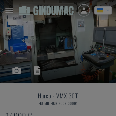
Hurco
-
VMX 30T
HU-MIL-HUR-2009-00001
17.000 €