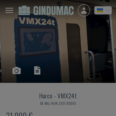
Hurco
-
VMX24t
DE-MIL-HUR-2011-00001
21.000 €