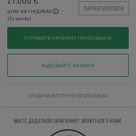
ВАРІАНТИ ОПЛАТИ
ЦІНА НА ГІНДУМАК
(Ex works)
ОТРИМАТИ ОФІЦІЙНУ ПРОПОЗИЦІЮ
ВІДВІДАЙТЕ МАШИНУ
ЗРОБИТИ ЗУСТРІЧНУ ПРОПОЗИЦІЮ
МАЄТЕ ДОДАТКОВІ ЗАПИТАННЯ? ЗВ'ЯЖІТЬСЯ З НАМИ.