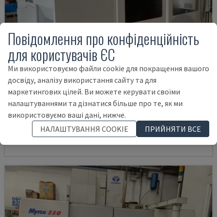
Повідомлення про конфіденційність
для користувачів ЄС
Ми використовуємо файли cookie для покращення вашого
досвіду, аналізу використання сайту та для
маркетингових цілей. Ви можете керувати своїми
U5-1530
налаштуваннями та дізнатися більше про те, як ми
SPINNER - ВЕРТИКАЛЬНИЙ ОБРОБНИЙ ЦЕНТР
використовуємо ваші дані, нижче.
НІМЕЧЧИНА
2021
6.000 HRS
НАЛАШТУВАННЯ COOKIE
ПРИЙНЯТИ ВСЕ
145.000 €