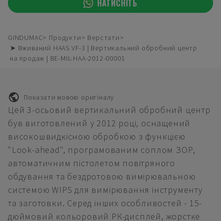
НАТИСНІТЬ
GINDUMAC
Продукти
Верстати
➤ Вживаний HAAS VF-3 | Вертикальний обробний центр
на продаж | BE-MIL-HAA-2012-00001
Показати мовою оригіналу
Цей 3-осьовий вертикальний обробний центр
був виготовлений у 2012 році, оснащений
високошвидкісною обробкою з функцією
"Look-ahead", програмованим соплом ЗОР,
автоматичним пістолетом повітряного
обдування та бездротовою вимірювальною
системою WIPS для вимірювання інструменту
та заготовки. Серед інших особливостей - 15-
дюймовий кольоровий РК-дисплей, жорстке