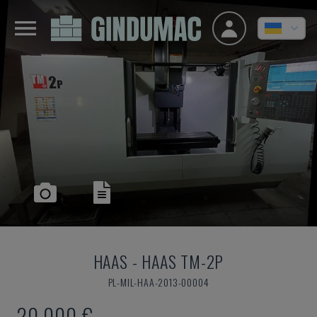
HAAS
-
HAAS TM-2P
PL-MIL-HAA-2013-00004
20.000 €