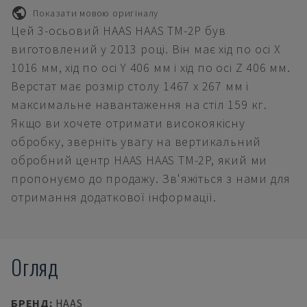
Показати мовою оригіналу
Цей 3-осьовий HAAS HAAS TM-2P був
виготовлений у 2013 році. Він має хід по осі X
1016 мм, хід по осі Y 406 мм і хід по осі Z 406 мм.
Верстат має розмір столу 1467 x 267 мм і
максимальне навантаження на стіл 159 кг.
Якщо ви хочете отримати високоякісну
обробку, зверніть увагу на вертикальний
обробний центр HAAS HAAS TM-2P, який ми
пропонуємо до продажу. Зв'яжіться з нами для
отримання додаткової інформації.
Огляд
БРЕНД
:
HAAS