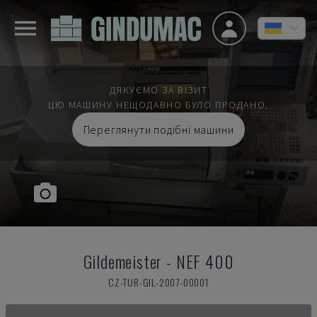
ДЯКУЄМО ЗА ВІЗИТ
ЦЮ МАШИНУ НЕЩОДАВНО БУЛО ПРОДАНО.
Переглянути подібні машини
Gildemeister
-
NEF 400
CZ-TUR-GIL-2007-00001