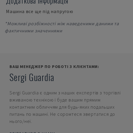
Додаткова інформація
Машина все ще під напругою
*Можливі розбіжності між наведеними даними та
фактичними значеннями
ВАШ МЕНЕДЖЕР ПО РОБОТІ З КЛІЄНТАМИ:
Sergi Guardia
Sergi Guardia
є одним з наших експертів з торгівлі
вживаною технікою і буде вашим прямим
контактним обличчям для будь-яких подальших
питань по машині. Не соромтеся звертатися до
нього/неї.