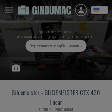
ДЯКУЄМО ЗА ВІЗИТ
ЦЮ МАШИНУ НЕЩОДАВНО БУЛО ПРОДАНО.
Переглянути подібні машини
Gildemeister
-
GILDEMEISTER CTX 420
linear
SI-TUR-GIL-2002-00001