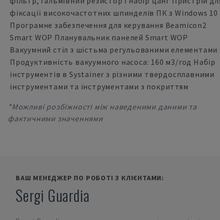
фільтр, гальмівний резистор і набір цанг Пристрій дл
фіксації високочастотних шпинделів ПК з Windows 10
Програмне забезпечення для керування Beamicon2
Smart WOP Планувальник панелей Smart WOP
Вакуумний стіл з шістьма регульованими елементами
Продуктивність вакуумного насоса: 160 м3/год Набір
інструментів в Systainer з різними твердосплавними
інструментами та інструментами з покриттям
*Можливі розбіжності між наведеними даними та
фактичними значеннями
ВАШ МЕНЕДЖЕР ПО РОБОТІ З КЛІЄНТАМИ:
Sergi Guardia