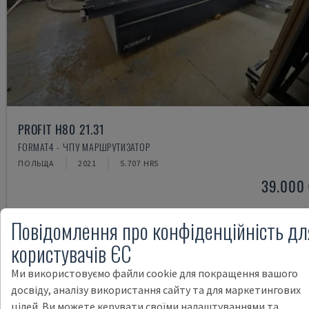
PROFIT H80 21.31
FORMAT4 - ЧПУ МАРШРУТИЗАТОР
ПОЛЬЩА
2021
5.707 HRS
39.000
Повідомлення про конфіденційність дл
користувачів ЄС
Ми використовуємо файли cookie для покращення вашого
досвіду, аналізу використання сайту та для маркетингових
цілей. Ви можете керувати своїми налаштуваннями та