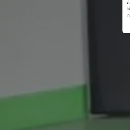
д
В
п