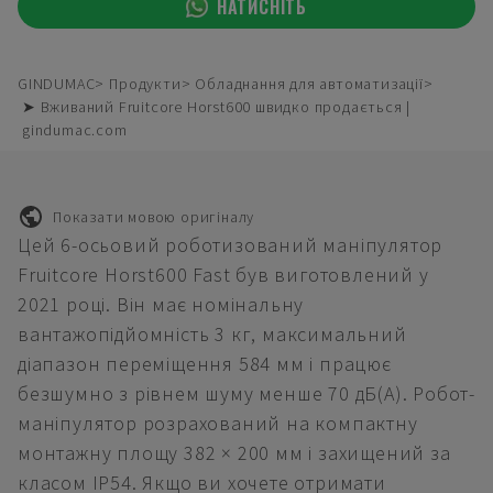
НАТИСНІТЬ
GINDUMAC
Продукти
Обладнання для автоматизації
➤ Вживаний Fruitcore Horst600 швидко продається |
gindumac.com
Показати мовою оригіналу
Цей 6-осьовий роботизований маніпулятор
Fruitcore Horst600 Fast був виготовлений у
2021 році. Він має номінальну
вантажопідйомність 3 кг, максимальний
діапазон переміщення 584 мм і працює
безшумно з рівнем шуму менше 70 дБ(А). Робот-
маніпулятор розрахований на компактну
монтажну площу 382 × 200 мм і захищений за
класом IP54. Якщо ви хочете отримати