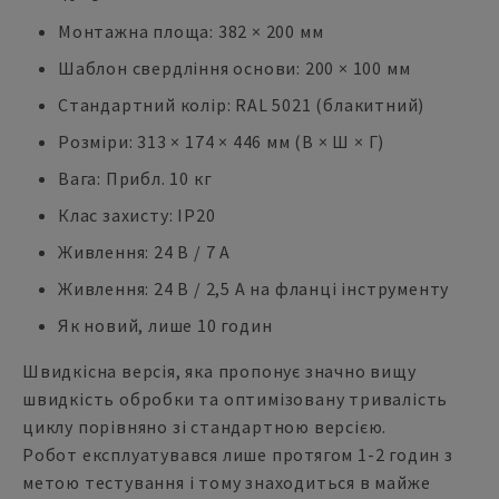
Монтажна площа: 382 × 200 мм
Шаблон свердління основи: 200 × 100 мм
Стандартний колір: RAL 5021 (блакитний)
Розміри: 313 × 174 × 446 мм (В × Ш × Г)
Вага: Прибл. 10 кг
Клас захисту: IP20
Живлення: 24 В / 7 А
Живлення: 24 В / 2,5 А на фланці інструменту
Як новий, лише 10 годин
Швидкісна версія, яка пропонує значно вищу
швидкість обробки та оптимізовану тривалість
циклу порівняно зі стандартною версією.
Робот експлуатувався лише протягом 1-2 годин з
метою тестування і тому знаходиться в майже