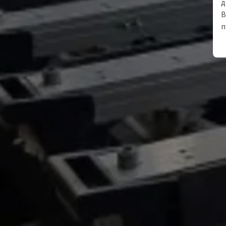
д
В
п