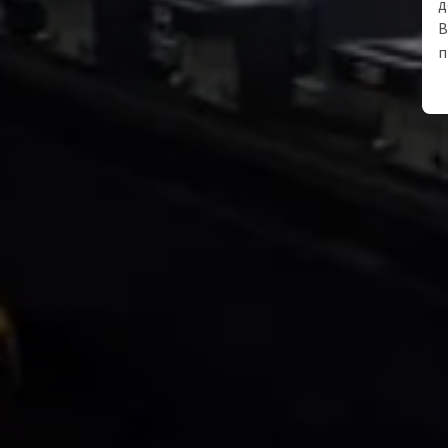
д
В
п