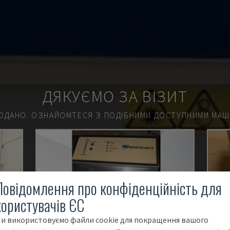
ДЯКУЄМО ЗА ВІЗИТ
ОДАНО.
ОЗНАЙОМТЕСЯ З ПОДІБНИМИ ДОСТУПНИМИ МАШИ
Повідомлення про конфіденційність для
користувачів ЄС
и використовуємо файли cookie для покращення вашого