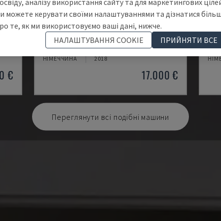
освіду, аналізу використання сайту та для маркетингових цілей
и можете керувати своїми налаштуваннями та дізнатися біль
ро те, як ми використовуємо ваші дані, нижче.
VJ 7230
723
НАЛАШТУВАННЯ COOKIE
ПРИЙНЯТИ ВСЕ
ТАТ
VIDEOJET - ЛАЗЕРНИЙ ГРАВІРУВАЛЬНИЙ ВЕРСТАТ
VIDE
НІМЕЧЧИНА
2018
НІМ
0 €
17.000 €
Переглянути всі подібні машини