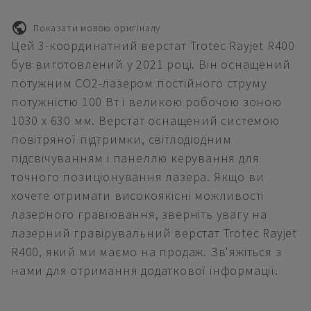
Показати мовою оригіналу
Цей 3-координатний верстат Trotec Rayjet R400
був виготовлений у 2021 році. Він оснащений
потужним CO2-лазером постійного струму
потужністю 100 Вт і великою робочою зоною
1030 x 630 мм. Верстат оснащений системою
повітряної підтримки, світлодіодним
підсвічуванням і панеллю керування для
точного позиціонування лазера. Якщо ви
хочете отримати високоякісні можливості
лазерного гравіювання, зверніть увагу на
лазерний гравірувальний верстат Trotec Rayjet
R400, який ми маємо на продаж. Зв'яжіться з
нами для отримання додаткової інформації.