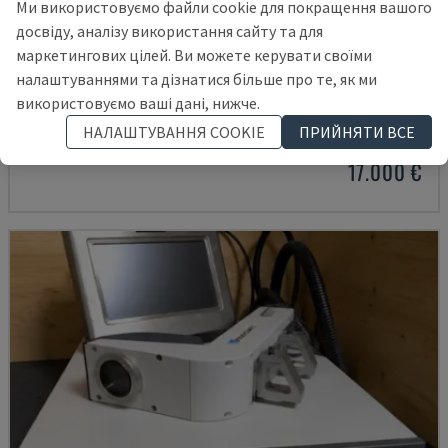
Ми використовуємо файли cookie для покращення вашого
досвіду, аналізу використання сайту та для
маркетингових цілей. Ви можете керувати своїми
налаштуваннями та дізнатися більше про те, як ми
VJ 7230
використовуємо ваші дані, нижче.
VIDEOJET - ЛАЗЕРНИЙ ГРАВІРУВАЛЬНИЙ ВЕРСТАТ
НАЛАШТУВАННЯ COOKIE
ПРИЙНЯТИ ВСЕ
НІМЕЧЧИНА
2018
17.000 €