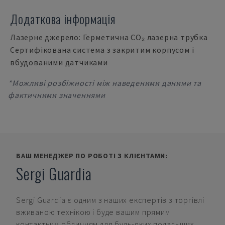
Додаткова інформація
Лазерне джерело: Герметична CO₂ лазерна трубка
Сертифікована система з закритим корпусом і
вбудованими датчиками
*Можливі розбіжності між наведеними даними та
фактичними значеннями
ВАШ МЕНЕДЖЕР ПО РОБОТІ З КЛІЄНТАМИ:
Sergi Guardia
Sergi Guardia
є одним з наших експертів з торгівлі
вживаною технікою і буде вашим прямим
контактним обличчям для будь-яких подальших