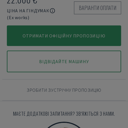
ВАРІАНТИ ОПЛАТИ
ЦІНА НА ГІНДУМАК
(Ex works)
ОТРИМАТИ ОФІЦІЙНУ ПРОПОЗИЦІЮ
ВІДВІДАЙТЕ МАШИНУ
ЗРОБИТИ ЗУСТРІЧНУ ПРОПОЗИЦІЮ
МАЄТЕ ДОДАТКОВІ ЗАПИТАННЯ? ЗВ'ЯЖІТЬСЯ З НАМИ.