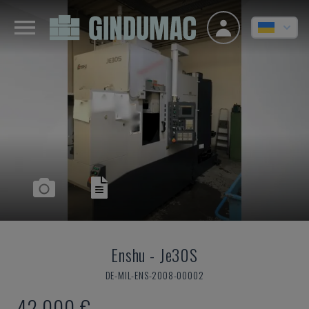
Enshu
-
Je30S
DE-MIL-ENS-2008-00002
42.000 €