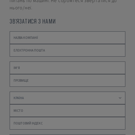
питань по машині. Не соромтеся звертатися до
нього/неї.
ЗВ'ЯЗАТИСЯ З НАМИ