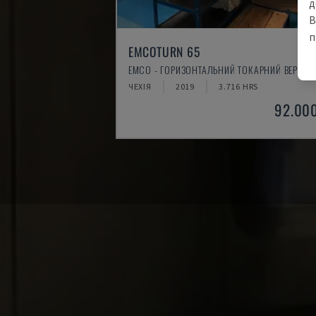
д
В
п
EMCOTURN 65
EMCO - ГОРИЗОНТАЛЬНИЙ ТОКАРНИЙ ВЕРСТА
ЧЕХІЯ
2019
3.716 HRS
92.00