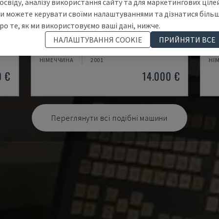
освіду, аналізу використання сайту та для маркетингових цілей
и можете керувати своїми налаштуваннями та дізнатися біль
ро те, як ми використовуємо ваші дані, нижче.
EMCOMAT 200X1000
TH
НАЛАШТУВАННЯ COOKIE
ПРИЙНЯТИ ВСЕ
Т
EMCO - ГОРИЗОНТАЛЬНИЙ ТОКАРНИЙ ВЕРСТАТ
OP
НІМЕЧЧИНА
2001
НІ
0 €
14.000 €
Переглянути всі подібні машини