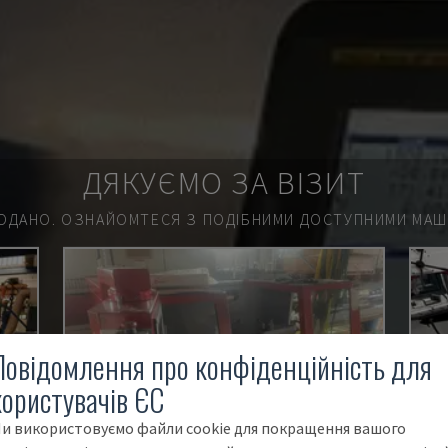
ДЯКУЄМО ЗА ВІЗИТ
ОДАНО.
ОЗНАЙОМТЕСЯ З ПОДІБНИМИ ДОСТУПНИМИ МАШИ
Повідомлення про конфіденційність для
користувачів ЄС
и використовуємо файли cookie для покращення вашого