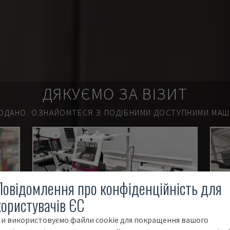
ДЯКУЄМО ЗА ВІЗИТ
ОДАНО.
ОЗНАЙОМТЕСЯ З ПОДІБНИМИ ДОСТУПНИМИ МАШИ
Повідомлення про конфіденційність для
користувачів ЄС
и використовуємо файли cookie для покращення вашого