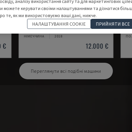
освіду, аналізу використання сайту та для маркетингових цілей
и можете керувати своїми налаштуваннями та дізнатися біль
ро те, як ми використовуємо ваші дані, нижче.
TH 4610
TB
НАЛАШТУВАННЯ COOKIE
ПРИЙНЯТИ ВСЕ
Т
OPTIMUM - ГОРИЗОНТАЛЬНИЙ ТОКАРНИЙ ВЕРСТАТ
CM
НІМЕЧЧИНА
2018
ПО
0 €
12.000 €
Переглянути всі подібні машини