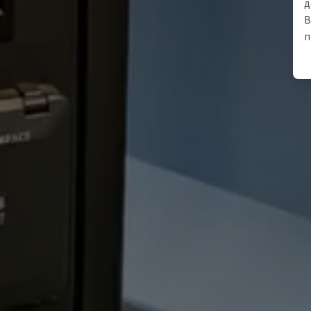
д
В
п