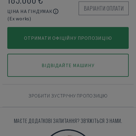
ВАРІАНТИ ОПЛАТИ
ЦІНА НА ГІНДУМАК
(Ex works)
ОТРИМАТИ ОФІЦІЙНУ ПРОПОЗИЦІЮ
ВІДВІДАЙТЕ МАШИНУ
ЗРОБИТИ ЗУСТРІЧНУ ПРОПОЗИЦІЮ
МАЄТЕ ДОДАТКОВІ ЗАПИТАННЯ? ЗВ'ЯЖІТЬСЯ З НАМИ.