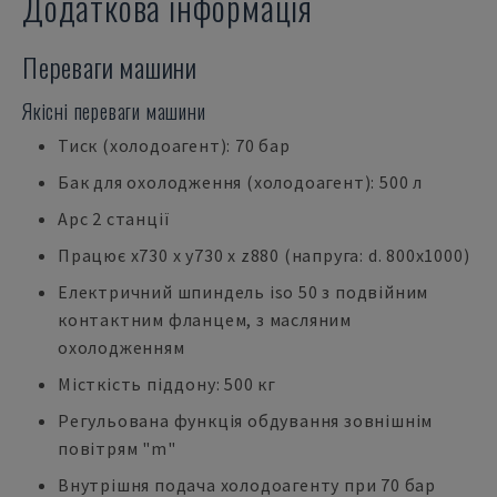
Додаткова інформація
Переваги машини
Якісні переваги машини
Тиск (холодоагент): 70 бар
Бак для охолодження (холодоагент): 500 л
Apc 2 станції
Працює x730 x y730 x z880 (напруга: d. 800x1000)
Електричний шпиндель iso 50 з подвійним
контактним фланцем, з масляним
охолодженням
Місткість піддону: 500 кг
Регульована функція обдування зовнішнім
повітрям "m"
Внутрішня подача холодоагенту при 70 бар