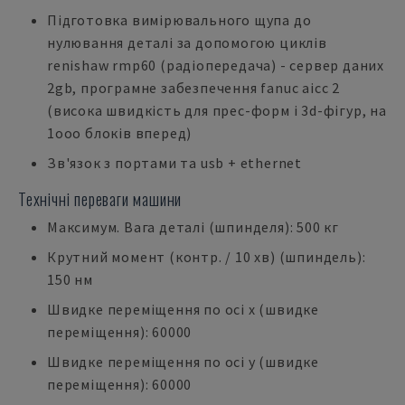
Підготовка вимірювального щупа до
нулювання деталі за допомогою циклів
renishaw rmp60 (радіопередача) - сервер даних
2gb, програмне забезпечення fanuc aicc 2
(висока швидкість для прес-форм і 3d-фігур, на
1ooo блоків вперед)
Зв'язок з портами та usb + ethernet
Технічні переваги машини
Максимум. Вага деталі (шпинделя): 500 кг
Крутний момент (контр. / 10 хв) (шпиндель):
150 нм
Швидке переміщення по осі x (швидке
переміщення): 60000
Швидке переміщення по осі y (швидке
переміщення): 60000