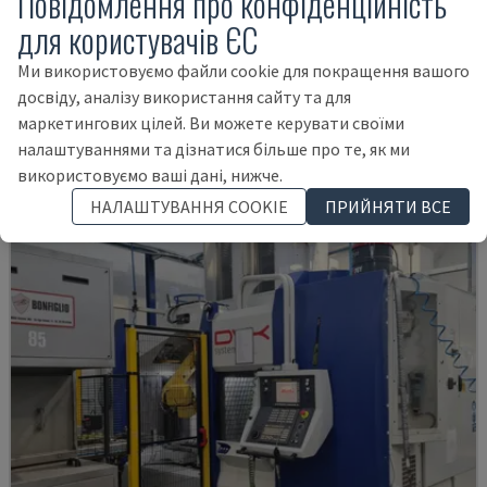
Повідомлення про конфіденційність
для користувачів ЄС
IRD 1600 CNC
Ми використовуємо файли cookie для покращення вашого
IRLE - ГОРИЗОНТАЛЬНИЙ ОБРОБНИЙ ЦЕНТР
досвіду, аналізу використання сайту та для
НІМЕЧЧИНА
2004
маркетингових цілей. Ви можете керувати своїми
75.000 €
налаштуваннями та дізнатися більше про те, як ми
використовуємо ваші дані, нижче.
НАЛАШТУВАННЯ COOKIE
ПРИЙНЯТИ ВСЕ