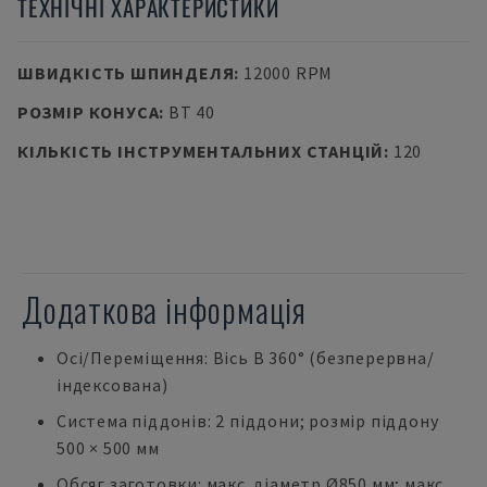
ТЕХНІЧНІ ХАРАКТЕРИСТИКИ
ШВИДКІСТЬ ШПИНДЕЛЯ
:
12000 RPM
РОЗМІР КОНУСА
:
BT 40
КІЛЬКІСТЬ ІНСТРУМЕНТАЛЬНИХ СТАНЦІЙ
:
120
Додаткова інформація
Осі/Переміщення: Вісь В 360° (безперервна/
індексована)
Система піддонів: 2 піддони; розмір піддону
500 × 500 мм
Обсяг заготовки: макс. діаметр Ø850 мм; макс.