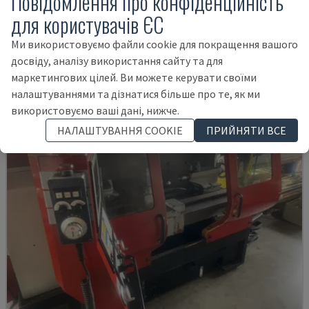
Повідомлення про конфіденційність
для користувачів ЄС
EMCO - ГОРИЗОНТАЛЬНИЙ ТОКАРНИЙ ВЕРСТАТ
ЧЕХІЯ
2019
3.716 HRS
Ми використовуємо файли cookie для покращення вашого
92.000 €
досвіду, аналізу використання сайту та для
маркетингових цілей. Ви можете керувати своїми
налаштуваннями та дізнатися більше про те, як ми
використовуємо ваші дані, нижче.
НАЛАШТУВАННЯ COOKIE
ПРИЙНЯТИ ВСЕ