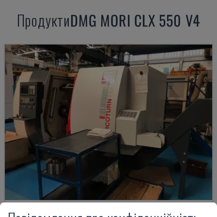
Продукти
DMG MORI
CLX 550 V4
EMCOTURN 65