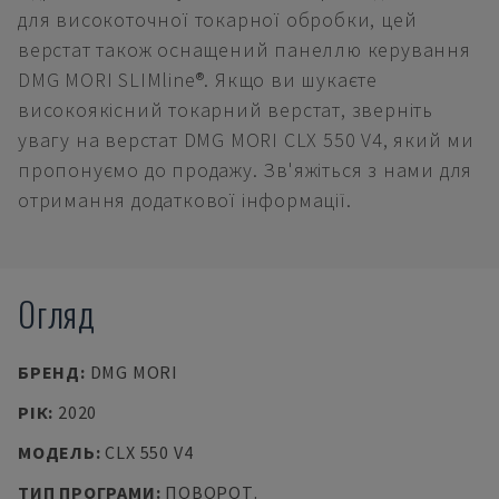
для високоточної токарної обробки, цей
верстат також оснащений панеллю керування
DMG MORI SLIMline®. Якщо ви шукаєте
високоякісний токарний верстат, зверніть
увагу на верстат DMG MORI CLX 550 V4, який ми
пропонуємо до продажу. Зв'яжіться з нами для
отримання додаткової інформації.
Огляд
БРЕНД
:
DMG MORI
РІК
:
2020
МОДЕЛЬ
:
CLX 550 V4
ТИП ПРОГРАМИ
:
ПОВОРОТ.