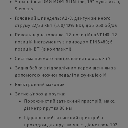
Управління: DMG MORI SLIMline, 19" мультитач,
Siemens
Головний шпиндель: A2-8, двигун змінного
струму 22/33 кВт (100/40% ED), до 3 250 об/хв
Револьверна головка: 12-позиційна VDI40; 12
позицій інструменту з приводом DIN5480; 6
позицій BT (в комплекті)
Система прямого вимірювання по осях X і Y
Задня бабка з гідравлічним переміщенням за
допомогою ножної педалі та функцією M
Електронний маховик
Затиск/прохід прутка:
Порожнистий затискний пристрій, макс.
діаметр прутка 80 мм
Гідравлічний затискний пристрій з
проходом для прутка макс. діаметром 102