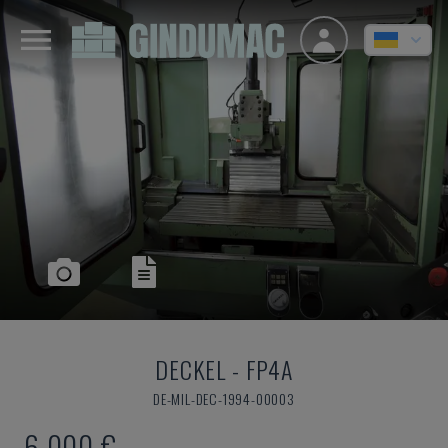
DECKEL
-
FP4A
DE-MIL-DEC-1994-00003
6.000 €