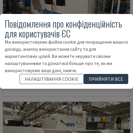
Повідомлення про конфіденційність
для користувачів ЄС
Ми використовуємо файли cookie для покращення вашого
досвіду, аналізу використання сайту та для
маркетингових цілей. Ви можете керувати своїми
RNS 55
налаштуваннями та дізнатися більше про те, як ми
KAPP - ЦИЛІНДРИЧНИЙ ШЛІФУВАЛЬНИЙ СТАНОК
використовуємо ваші дані, нижче.
НІМЕЧЧИНА
2005
НАЛАШТУВАННЯ COOKIE
ПРИЙНЯТИ ВСЕ
35.000 €