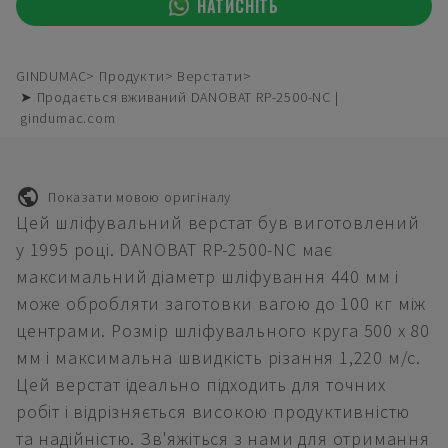
НАТИСНІТЬ
GINDUMAC
Продукти
Верстати
➤ Продається вживаний DANOBAT RP-2500-NC |
gindumac.com
Показати мовою оригіналу
Цей шліфувальний верстат був виготовлений
у 1995 році. DANOBAT RP-2500-NC має
максимальний діаметр шліфування 440 мм і
може обробляти заготовки вагою до 100 кг між
центрами. Розмір шліфувального круга 500 x 80
мм і максимальна швидкість різання 1,220 м/с.
Цей верстат ідеально підходить для точних
робіт і відрізняється високою продуктивністю
та надійністю. Зв'яжіться з нами для отримання