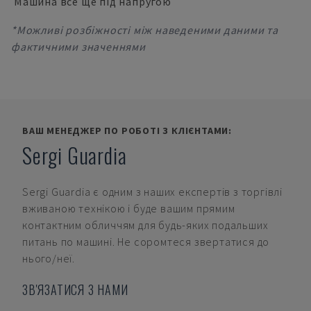
Машина все ще під напругою
*Можливі розбіжності між наведеними даними та
фактичними значеннями
ВАШ МЕНЕДЖЕР ПО РОБОТІ З КЛІЄНТАМИ:
Sergi Guardia
Sergi Guardia
є одним з наших експертів з торгівлі
вживаною технікою і буде вашим прямим
контактним обличчям для будь-яких подальших
питань по машині. Не соромтеся звертатися до
нього/неї.
ЗВ'ЯЗАТИСЯ З НАМИ