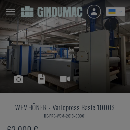
WEMHÖNER
-
Variopress Basic 1000S
DE-PRE-WEM-2018-00001
62.000 €