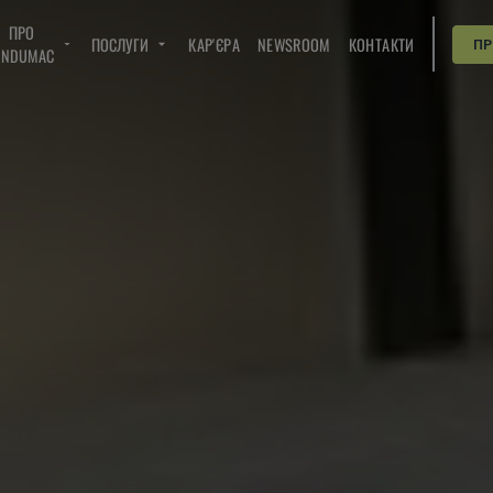
ПРО
ПОСЛУГИ
КАР'ЄРА
NEWSROOM
КОНТАКТИ
П
INDUMAC