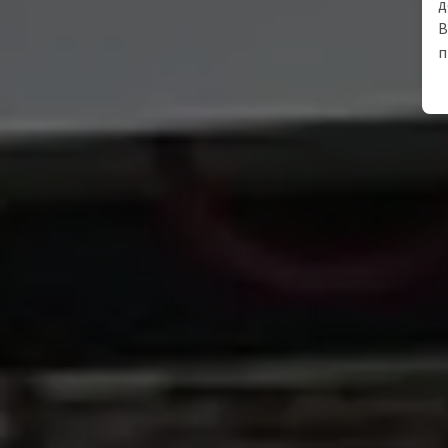
д
В
п