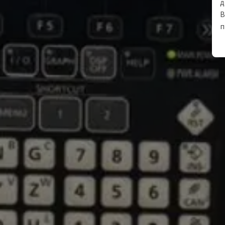
д
В
п