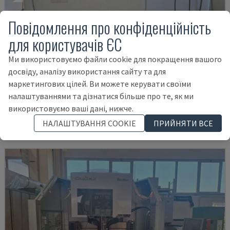
Повідомлення про конфіденційність
для користувачів ЄС
Ми використовуємо файли cookie для покращення вашого
досвіду, аналізу використання сайту та для
MV2400R
маркетингових цілей. Ви можете керувати своїми
MITSUBISHI - ДРОТОВИЙ ЕЛЕКТРОЕРОЗІЙНИЙ ВЕРСТАТ
налаштуваннями та дізнатися більше про те, як ми
ПОЛЬЩА
2017
4.000 HRS
використовуємо ваші дані, нижче.
54.000 €
НАЛАШТУВАННЯ COOKIE
ПРИЙНЯТИ ВСЕ