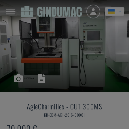
AgieCharmilles
-
CUT 300MS
KR-EDM-AGI-2016-00001
70.000 €