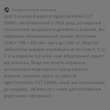
Показати мовою оригіналу
Цей 5-осьовий верстат AgieCharmilles CUT
300MS, виготовлений у 2016 році, оснащений
технологією зануреного дротяного різання. Він
підтримує максимальний розмір заготовки
1200 × 700 × 400 мм і вагу до 1500 кг. Верстат
забезпечує швидке переміщення по осях X, Y, U,
V зі швидкістю 9,8 м/хв і має вбудований захист
від зіткнень. Якщо ви хочете отримати
високоякісні можливості прецизійного
різання, зверніть увагу на верстат
AgieCharmilles CUT 300MS, який ми пропонуємо
до продажу. Зв'яжіться з нами для отримання
додаткової інформації.