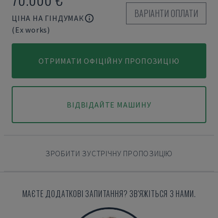
ВАРІАНТИ ОПЛАТИ
ЦІНА НА ГІНДУМАК
(Ex works)
ОТРИМАТИ ОФІЦІЙНУ ПРОПОЗИЦІЮ
ВІДВІДАЙТЕ МАШИНУ
ЗРОБИТИ ЗУСТРІЧНУ ПРОПОЗИЦІЮ
МАЄТЕ ДОДАТКОВІ ЗАПИТАННЯ? ЗВ'ЯЖІТЬСЯ З НАМИ.