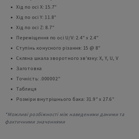
Хід по осі X: 15.7"
Хід по осі Y: 11.8"
Хід по осі Z: 8.7"
Переміщення по осі U/V: 2.4" x 2.4"
Ступінь конусного різання: 15 @ 8"
Скляна шкала зворотного зв'язку: X, Y, U, V
Заготовка
Точність: .000002"
Таблиця
Розміри внутрішнього бака: 31.9" x 27.6"
*Можливі розбіжності між наведеними даними та
фактичними значеннями