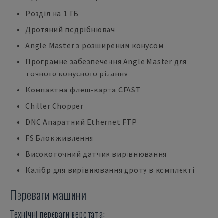
Розділ на 1 ГБ
Дротяний подрібнювач
Angle Master з розширеним конусом
Програмне забезпечення Angle Master для
точного конусного різання
Компактна флеш-карта CFAST
Chiller Chopper
DNC Апаратний Ethernet FTP
FS Блок живлення
Високоточний датчик вирівнювання
Калібр для вирівнювання дроту в комплекті
Переваги машини
Технічні переваги верстата: