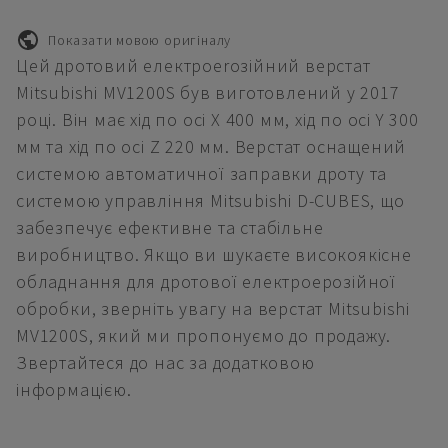
Показати мовою оригіналу
Цей дротовий електроeroзійний верстат
Mitsubishi MV1200S був виготовлений у 2017
році. Він має хід по осі X 400 мм, хід по осі Y 300
мм та хід по осі Z 220 мм. Верстат оснащений
системою автоматичної заправки дроту та
системою управління Mitsubishi D-CUBES, що
забезпечує ефективне та стабільне
виробництво. Якщо ви шукаєте високоякісне
обладнання для дротової електроерозійної
обробки, зверніть увагу на верстат Mitsubishi
MV1200S, який ми пропонуємо до продажу.
Звертайтеся до нас за додатковою
інформацією.