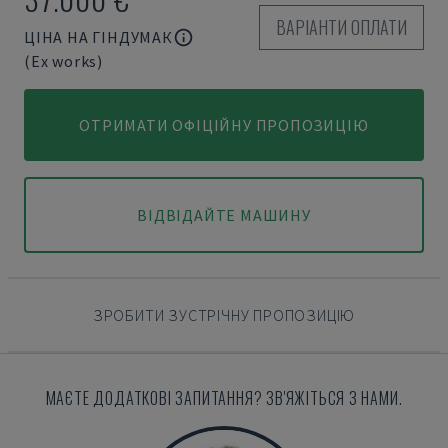
ВАРІАНТИ ОПЛАТИ
ЦІНА НА ГІНДУМАК
(Ex works)
ОТРИМАТИ ОФІЦІЙНУ ПРОПОЗИЦІЮ
ВІДВІДАЙТЕ МАШИНУ
ЗРОБИТИ ЗУСТРІЧНУ ПРОПОЗИЦІЮ
МАЄТЕ ДОДАТКОВІ ЗАПИТАННЯ? ЗВ'ЯЖІТЬСЯ З НАМИ.