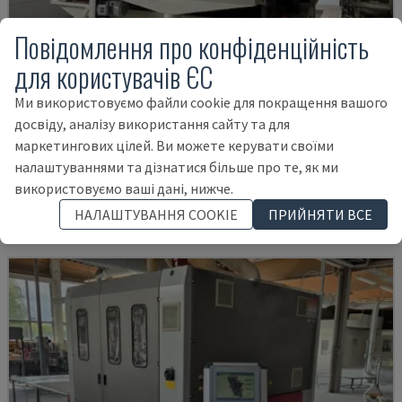
Повідомлення про конфіденційність
для користувачів ЄС
Ми використовуємо файли cookie для покращення вашого
досвіду, аналізу використання сайту та для
BSG2613C
маркетингових цілей. Ви можете керувати своїми
LINGI JIANZHONG - ЛЕНТОЧНАЯ ШЛИФОВАЛЬНАЯ МАШИНА
налаштуваннями та дізнатися більше про те, як ми
ПОЛЬЩА
2019
використовуємо ваші дані, нижче.
78.000 €
НАЛАШТУВАННЯ COOKIE
ПРИЙНЯТИ ВСЕ