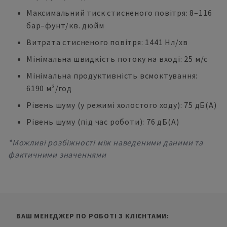
Максимальний тиск стисненого повітря: 8–116
бар–фунт/кв. дюйм
Витрата стисненого повітря: 1441 Нл/хв
Мінімальна швидкість потоку на вході: 25 м/с
Мінімальна продуктивність всмоктування:
6190 м³/год
Рівень шуму (у режимі холостого ходу): 75 дБ(А)
Рівень шуму (під час роботи): 76 дБ(А)
*Можливі розбіжності між наведеними даними та
фактичними значеннями
ВАШ МЕНЕДЖЕР ПО РОБОТІ З КЛІЄНТАМИ: