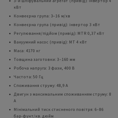
3-й шліфувальний агрегат (привід): інвертор 4
кВт
Конвеєрна група: 3–16 м/хв
Конвеєрна група (привід): інвертор 3 кВт
Регулювання/підйом (привід): MTR 0,37 кВт
Вакуумний насос (привід): MT 4 кВт
Маса: 4170 кг
Товщина заготовки: 3–160 мм
Робоча напруга: 3 фази, 400 В
Частота: 50 Гц
Споживання струму: 48,9 А
Двигун з максимальним споживанням струму: 8
А
Мінімальний тиск стисненого повітря: 6–86
бар-фунт/кв. дюйм