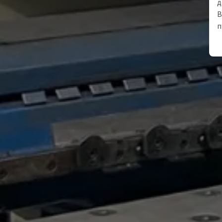
д
В
п