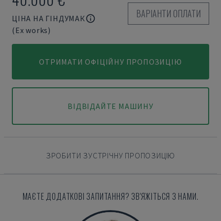
ВАРІАНТИ ОПЛАТИ
ЦІНА НА ГІНДУМАК
(Ex works)
ОТРИМАТИ ОФІЦІЙНУ ПРОПОЗИЦІЮ
ВІДВІДАЙТЕ МАШИНУ
ЗРОБИТИ ЗУСТРІЧНУ ПРОПОЗИЦІЮ
МАЄТЕ ДОДАТКОВІ ЗАПИТАННЯ? ЗВ'ЯЖІТЬСЯ З НАМИ.