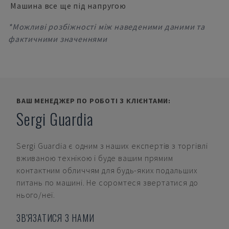
Машина все ще під напругою
*Можливі розбіжності між наведеними даними та
фактичними значеннями
ВАШ МЕНЕДЖЕР ПО РОБОТІ З КЛІЄНТАМИ:
Sergi Guardia
Sergi Guardia
є одним з наших експертів з торгівлі
вживаною технікою і буде вашим прямим
контактним обличчям для будь-яких подальших
питань по машині. Не соромтеся звертатися до
нього/неї.
ЗВ'ЯЗАТИСЯ З НАМИ