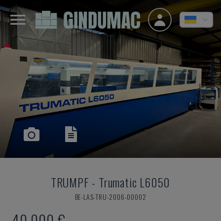
TRUMPF
-
Trumatic L6050
BE-LAS-TRU-2006-00002
40.000 €