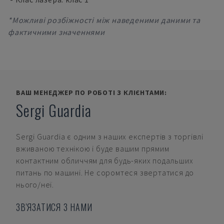
*Можливі розбіжності між наведеними даними та
фактичними значеннями
ВАШ МЕНЕДЖЕР ПО РОБОТІ З КЛІЄНТАМИ:
Sergi Guardia
Sergi Guardia
є одним з наших експертів з торгівлі
вживаною технікою і буде вашим прямим
контактним обличчям для будь-яких подальших
питань по машині. Не соромтеся звертатися до
нього/неї.
ЗВ'ЯЗАТИСЯ З НАМИ