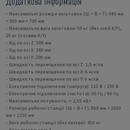
Додаткова інформація
- Максимальні розміри заготовки (Ш × В × Г): 680 мм
× 500 мм × 700 мм
- Максимальна вага заготовки: 50 кг (без осей X/Y),
25 кг (з осями X/Y)
- Хід по осі Z: 500 мм
- Хід по осі X: 300 мм
- Хід по осі Y: 300 мм
- Швидкість переміщення по осі Z: 1,5 м/хв
- Швидкість переміщення по осі X: 6 м/хв
- Швидкість переміщення по осі Y: 6 м/хв
- Електричне підключення (напруга): 115 В / 230 В
- Електричне підключення (частота): 50 Гц / 60 Гц
- Максимальна потужність: < 2,55 кВт
- Розміри робочої станції (Ш × В × Г): 860 мм × 2000
мм × 1310 мм
- Вага робочої станції (без лазера): 410 кг
- Клас лазера: клас 1