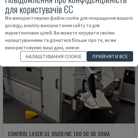
15.000 €
для користувачів ЄС
Ми використовуємо файли cookie для покращення вашого
досвіду, аналізу використання сайту та для
маркетингових цілей. Ви можете керувати своїми
налаштуваннями та дізнатися більше про те, як ми
використовуємо ваші дані, нижче.
НАЛАШТУВАННЯ COOKIE
ПРИЙНЯТИ ВСЕ
CONTROL LASER UL 65QR/NC 100 50 50 SOMA