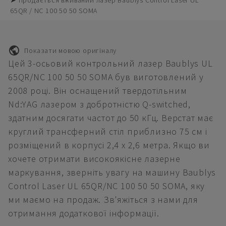
➤ Продається вживаний лазер Baublys Control Laser UL
65QR / NC 100 50 50 SOMA
Показати мовою оригіналу
Цей 3-осьовий контрольний лазер Baublys UL
65QR/NC 100 50 50 SOMA був виготовлений у
2008 році. Він оснащений твердотільним
Nd:YAG лазером з добротністю Q-switched,
здатним досягати частот до 50 кГц. Верстат має
круглий трансферний стіл приблизно 75 см і
розміщений в корпусі 2,4 х 2,6 метра. Якщо ви
хочете отримати високоякісне лазерне
маркування, зверніть увагу на машину Baublys
Control Laser UL 65QR/NC 100 50 50 SOMA, яку
ми маємо на продаж. Зв'яжіться з нами для
отримання додаткової інформації.