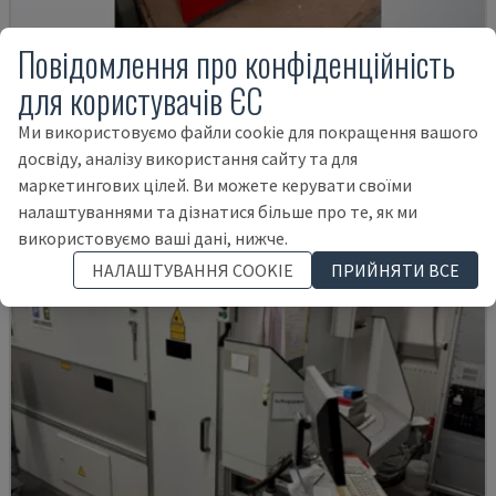
Повідомлення про конфіденційність
SPEEDMARKER 300
для користувачів ЄС
TROTEC - МАШИНА ДЛЯ ЛАЗЕРНОГО МАРКУВАННЯ
НІМЕЧЧИНА
2014
Ми використовуємо файли cookie для покращення вашого
15.000 €
досвіду, аналізу використання сайту та для
маркетингових цілей. Ви можете керувати своїми
налаштуваннями та дізнатися більше про те, як ми
використовуємо ваші дані, нижче.
НАЛАШТУВАННЯ COOKIE
ПРИЙНЯТИ ВСЕ