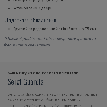
Розміри корпусу: 2,4 х 2,6 м
Встановлено 2 двері
Додаткове обладнання
Круглий передавальний стіл (близько 75 см)
*Можливі розбіжності між наведеними даними та
фактичними значеннями
ВАШ МЕНЕДЖЕР ПО РОБОТІ З КЛІЄНТАМИ:
Sergi Guardia
Sergi Guardia
є одним з наших експертів з торгівлі
вживаною технікою і буде вашим прямим
контактним обличчям для будь-яких подальших