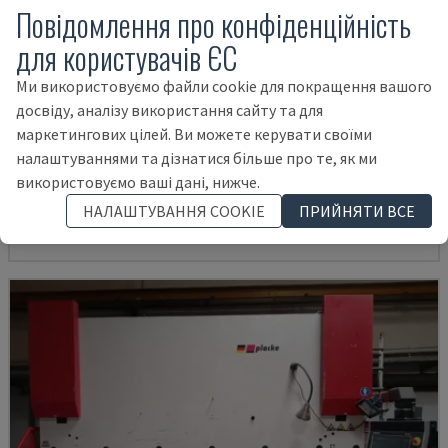
Повідомлення про конфіденційність
для користувачів ЄС
Ми використовуємо файли cookie для покращення вашого
досвіду, аналізу використання сайту та для
маркетингових цілей. Ви можете керувати своїми
HAP 40200
налаштуваннями та дізнатися більше про те, як ми
DURMA - ПРЕСОВИЙ ГАЛЬМО
використовуємо ваші дані, нижче.
ПОЛЬЩА
2003
НАЛАШТУВАННЯ COOKIE
ПРИЙНЯТИ ВСЕ
22.000 €