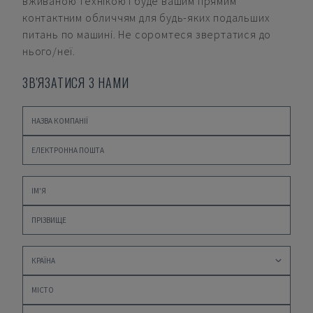
вживаною технікою і буде вашим прямим
контактним обличчям для будь-яких подальших
питань по машині. Не соромтеся звертатися до
нього/неї.
ЗВ'ЯЗАТИСЯ З НАМИ