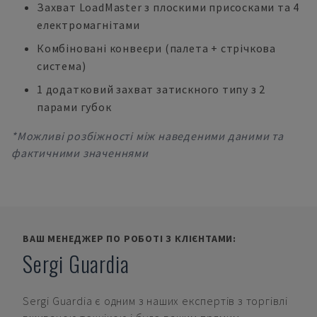
Захват LoadMaster з плоскими присосками та 4
електромагнітами
Комбіновані конвеєри (палета + стрічкова
система)
1 додатковий захват затискного типу з 2
парами губок
*Можливі розбіжності між наведеними даними та
фактичними значеннями
ВАШ МЕНЕДЖЕР ПО РОБОТІ З КЛІЄНТАМИ:
Sergi Guardia
Sergi Guardia
є одним з наших експертів з торгівлі